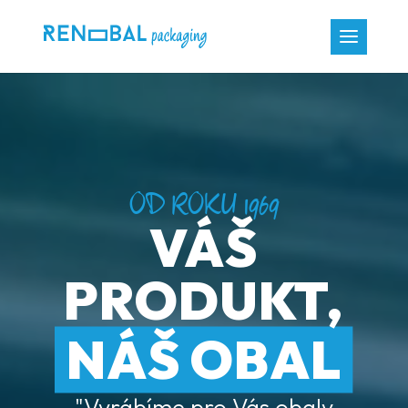
Video
přehrávač
OD ROKU 1969
VÁŠ
PRODUKT,
NÁŠ OBAL
"Vyrábíme pro Vás obaly